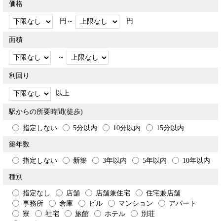
価格
円～
円
面積
～
利回り
以上
駅からの所要時間(徒歩)
指定しない
5分以内
10分以内
15分以内
築年数
指定しない
新築
3年以内
5年以内
10年以内
種別
指定なし
店舗
店舗兼住宅
住宅兼店舗
事務所
倉庫
ビル
マンション
アパート
寮
社宅
旅館
ホテル
別荘