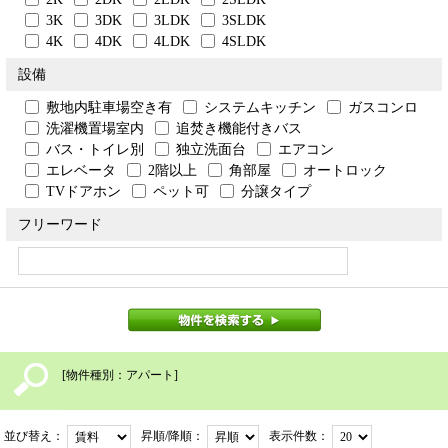
3K
3DK
3LDK
3SLDK
4K
4DK
4LDK
4SLDK
設備
敷地内駐車場空き有
システムキッチン
ガスコンロ
洗濯機置場室内
追焚き機能付きバス
バス・トイレ別
独立洗面台
エアコン
エレベータ
2階以上
角部屋
オートロック
TVドアホン
ペット可
分譲タイプ
フリーワード
物件を検索する
[物件種別：アパート]
並び替え：
昇順/降順：
表示件数：