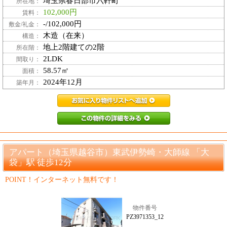
埼玉県春日部市六軒町
所在地：
102,000円
賃料：
-/102,000円
敷金/礼金：
木造（在来）
構造：
地上2階建ての2階
所在階：
2LDK
間取り：
58.57㎡
面積：
2024年12月
築年月：
PZ4442665_1お
PZ4442665_
アパート（埼玉県越谷市）東武伊勢崎・大師線 「大
袋」駅 徒歩12分
POINT！インターネット無料です！
物件番号
PZ3971353_12