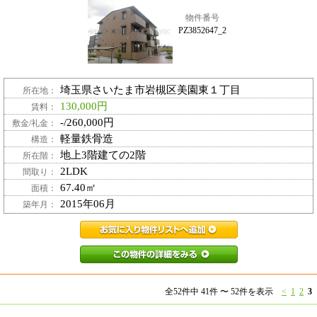
物件番号
PZ3852647_2
埼玉県さいたま市岩槻区美園東１丁目
所在地：
130,000円
賃料：
-/260,000円
敷金/礼金：
軽量鉄骨造
構造：
地上3階建ての2階
所在階：
2LDK
間取り：
67.40㎡
面積：
2015年06月
築年月：
PZ3852647_2お
PZ3852647_
全52件中 41件 〜 52件を表示
<
1
2
3