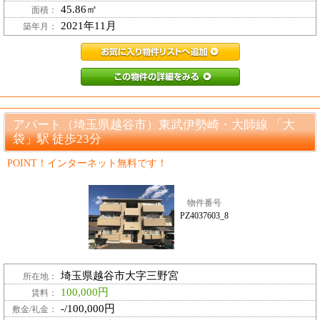
45.86㎡
面積：
2021年11月
築年月：
PZ130659_202
PZ130659_2
アパート（埼玉県越谷市）東武伊勢崎・大師線 「大
袋」駅 徒歩23分
POINT！インターネット無料です！
物件番号
PZ4037603_8
埼玉県越谷市大字三野宮
所在地：
100,000円
賃料：
-/100,000円
敷金/礼金：