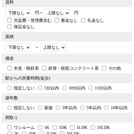
賃料
円～
円
共益費・管理費含む
敷金なし
礼金なし
保証金なし
面積
～
構造
木造・軽鉄系
鉄骨・鉄筋コンクリート系
その他
駅からの所要時間(徒歩)
指定しない
5分以内
10分以内
15分以内
築年数
指定しない
新築
3年以内
5年以内
10年以内
間取り
ワンルーム
1K
1DK
1LDK
1SLDK
2K
2DK
2LDK
2SLDK