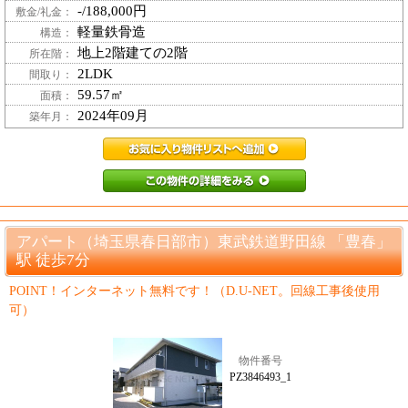
-/188,000円
敷金/礼金：
軽量鉄骨造
構造：
地上2階建ての2階
所在階：
2LDK
間取り：
59.57㎡
面積：
2024年09月
築年月：
PZ4406791_13
PZ4406791_
アパート（埼玉県春日部市）東武鉄道野田線 「豊春」
駅 徒歩7分
POINT！インターネット無料です！（D.U-NET。回線工事後使用
可）
物件番号
PZ3846493_1