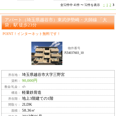
全52件中 41件 〜 52件を表示
<
1
2
3
アパート（埼玉県越谷市）東武伊勢崎・大師線 「大
袋」駅 徒歩23分
POINT！インターネット無料です！
物件番号
PZ4037603_10
埼玉県越谷市大字三野宮
所在地：
90,000円
賃料：
-/-
敷金/礼金：
軽量鉄骨造
構造：
地上3階建ての1階
所在階：
2LDK
間取り：
58.36㎡
面積：