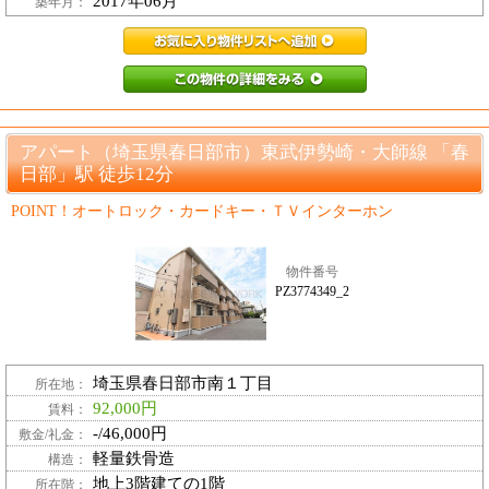
2017年06月
築年月：
PZ4037603_10
PZ4037603_
アパート（埼玉県春日部市）東武伊勢崎・大師線 「春
日部」駅 徒歩12分
POINT！オートロック・カードキー・ＴＶインターホン
物件番号
PZ3774349_2
埼玉県春日部市南１丁目
所在地：
92,000円
賃料：
-/46,000円
敷金/礼金：
軽量鉄骨造
構造：
地上3階建ての1階
所在階：