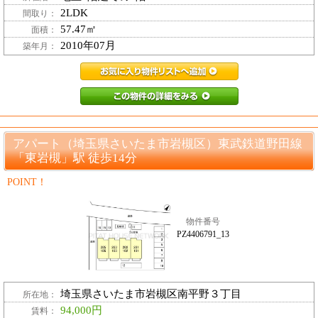
2LDK
間取り：
57.47㎡
面積：
2010年07月
築年月：
PZ3774349_2お
PZ3774349_
アパート（埼玉県さいたま市岩槻区）東武鉄道野田線
「東岩槻」駅 徒歩14分
POINT！
物件番号
PZ4406791_13
埼玉県さいたま市岩槻区南平野３丁目
所在地：
94,000円
賃料：