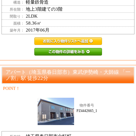
軽量鉄骨造
構造：
地上3階建ての3階
所在階：
2LDK
間取り：
58.36㎡
面積：
2017年06月
築年月：
PZ4037603_8お
PZ4037603_
アパート（埼玉県春日部市）東武伊勢崎・大師線 「一
ノ割」駅 徒歩22分
POINT！
物件番号
PZ4442665_1