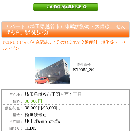
PZ4723941_
アパート（埼玉県越谷市）東武伊勢崎・大師線 「せん
げん台」駅 徒歩7分
POINT！せんげん台駅徒歩７分の好立地で交通便利 旭化成ヘーベ
ルメゾン
物件番号
PZ130659_202
埼玉県越谷市千間台西１丁目
所在地：
98,000円
賃料：
98,000円/98,000円
敷金/礼金：
軽量鉄骨造
構造：
地上2階建ての2階
所在階：
1LDK
間取り：