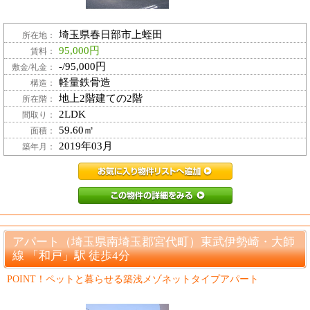
埼玉県春日部市上蛭田
所在地：
95,000円
賃料：
-/95,000円
敷金/礼金：
軽量鉄骨造
構造：
地上2階建ての2階
所在階：
2LDK
間取り：
59.60㎡
面積：
2019年03月
築年月：
PZ3846493_1お
PZ3846493_
アパート（埼玉県南埼玉郡宮代町）東武伊勢崎・大師
線 「和戸」駅 徒歩4分
POINT！ペットと暮らせる築浅メゾネットタイプアパート