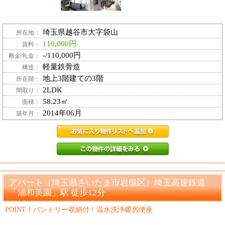
埼玉県越谷市大字袋山
所在地：
110,000円
賃料：
-/110,000円
敷金/礼金：
軽量鉄骨造
構造：
地上3階建ての3階
所在階：
2LDK
間取り：
58.23㎡
面積：
2014年06月
築年月：
PZ3971353_12
PZ3971353_
アパート（埼玉県さいたま市岩槻区）埼玉高速鉄道
「浦和美園」駅 徒歩12分
POINT！パントリー収納付！温水洗浄暖房便座