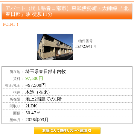
アパート（埼玉県春日部市）東武伊勢崎・大師線 「北
春日部」駅 徒歩11分
POINT！
物件番号
PZ4723941_4
埼玉県春日部市内牧
所在地：
97,500円
賃料：
-/97,500円
敷金/礼金：
木造（在来）
構造：
地上2階建ての1階
所在階：
2LDK
間取り：
50.47㎡
面積：
2026年03月
築年月：
PZ4723941_4お