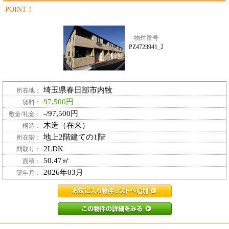
POINT！
物件番号
PZ4723941_2
埼玉県春日部市内牧
所在地：
97,500円
賃料：
-/97,500円
敷金/礼金：
木造（在来）
構造：
地上2階建ての1階
所在階：
2LDK
間取り：
50.47㎡
面積：
2026年03月
築年月：
PZ4723941_2お
PZ4723941_