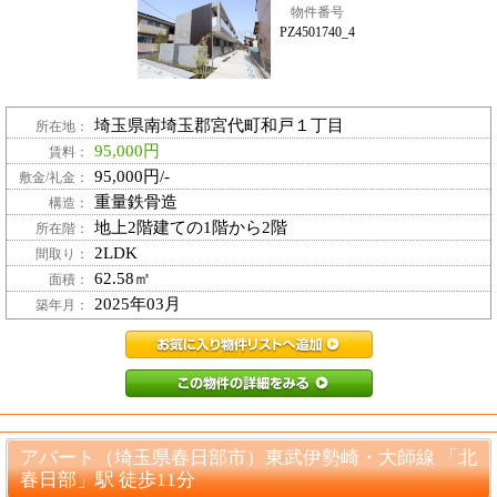
物件番号
PZ4501740_4
埼玉県南埼玉郡宮代町和戸１丁目
所在地：
95,000円
賃料：
95,000円/-
敷金/礼金：
重量鉄骨造
構造：
地上2階建ての1階から2階
所在階：
2LDK
間取り：
62.58㎡
面積：
2025年03月
築年月：
PZ4501740_4お
PZ4501740_
アパート（埼玉県春日部市）東武伊勢崎・大師線 「北
春日部」駅 徒歩11分